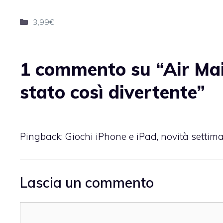
Categorie
3,99€
1 commento su “Air Mail
stato così divertente”
Pingback:
Giochi iPhone e iPad, novità setti
Lascia un commento
Commento