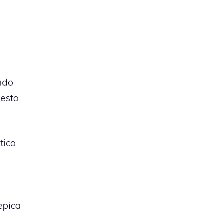
vido
uesto
tico
epica