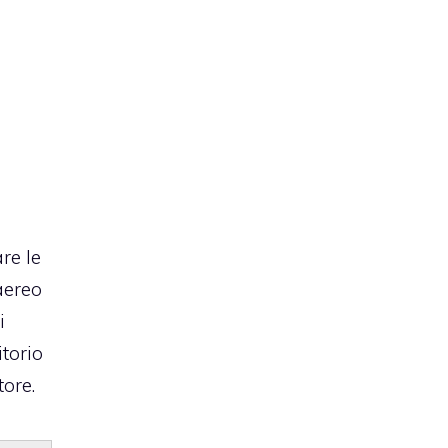
re le
aereo
i
itorio
tore.