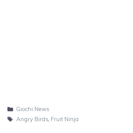
Categorie
Giochi News
Tag
Angry Birds
,
Fruit Ninja