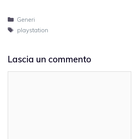
Categorie
Generi
Tag
playstation
Lascia un commento
Commento