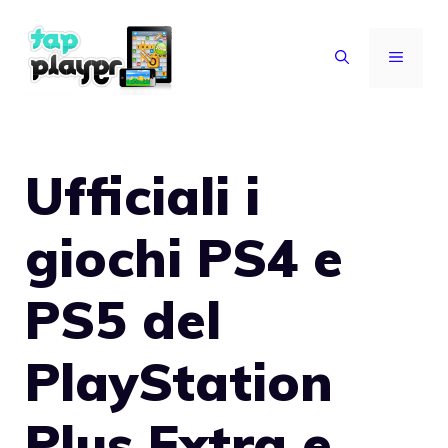
Vai
al
MENU
contenuto
Ufficiali i
giochi PS4 e
PS5 del
PlayStation
Plus Extra e