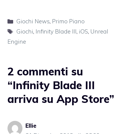
Categorie
Giochi News
,
Primo Piano
Tag
Giochi
,
Infinity Blade III
,
iOS
,
Unreal
Engine
2 commenti su
“Infinity Blade III
arriva su App Store”
Ellie