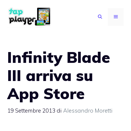
Vai
al
MENU
contenuto
Infinity Blade
III arriva su
App Store
19 Settembre 2013
di
Alessandro Moretti