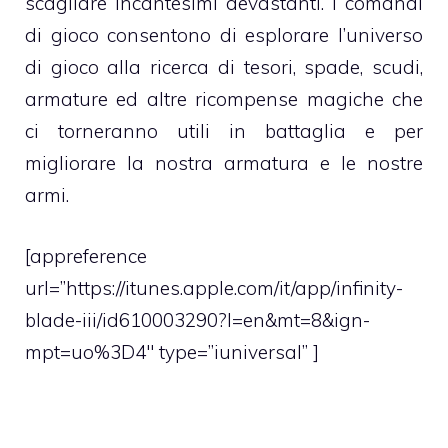
scagliare incantesimi devastanti. I comandi
di gioco consentono di esplorare l’universo
di gioco alla ricerca di tesori, spade, scudi,
armature ed altre ricompense magiche che
ci torneranno utili in battaglia e per
migliorare la nostra armatura e le nostre
armi.
[appreference
url=”https://itunes.apple.com/it/app/infinity-
blade-iii/id610003290?l=en&mt=8&ign-
mpt=uo%3D4″ type=”iuniversal” ]