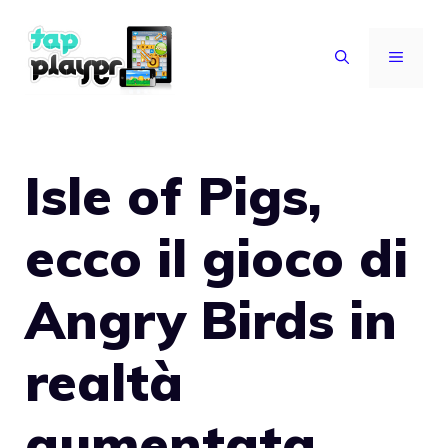
Vai
al
MENU
contenuto
Isle of Pigs,
ecco il gioco di
Angry Birds in
realtà
aumentata