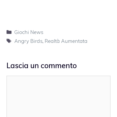
Categorie
Giochi News
Tag
Angry Birds
,
Realtà Aumentata
Lascia un commento
Commento