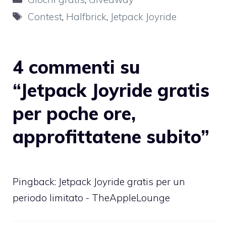
Tag
Contest
,
Halfbrick
,
Jetpack Joyride
4 commenti su
“Jetpack Joyride gratis
per poche ore,
approfittatene subito”
Pingback:
Jetpack Joyride gratis per un
periodo limitato - TheAppleLounge