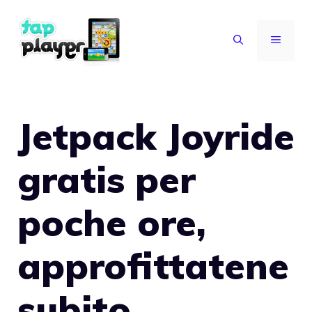
Vai
al
MENU
contenuto
Jetpack Joyride
gratis per
poche ore,
approfittatene
subito