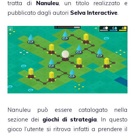
tratta di
Nanuleu
, un titolo realizzato e
pubblicato dagli autori
Selva Interactive
.
Nanuleu
può essere catalogato nella
sezione dei
giochi di strategia
. In questo
gioco l’utente si ritrova infatti a prendere il