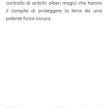
controllo di antichi alberi magici che hanno
il compito di proteggere la terra da una
potente forza oscura.