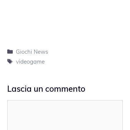
Categorie
Giochi News
Tag
videogame
Lascia un commento
Commento