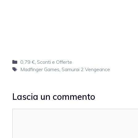
Categorie
0,79 €
,
Sconti e Offerte
Tag
Madfinger Games
,
Samurai 2 Vengeance
Lascia un commento
Commento