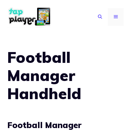
Vai
al
MENU
contenuto
Football
Manager
Handheld
Football Manager