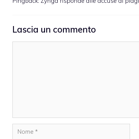
Pingback:
Zynga risponde alle accuse di plag
Lascia un commento
Commento
Nome