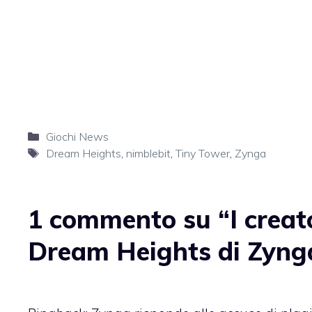
Categorie
Giochi News
Tag
Dream Heights
,
nimblebit
,
Tiny Tower
,
Zynga
1 commento su “I creato
Dream Heights di Zyng