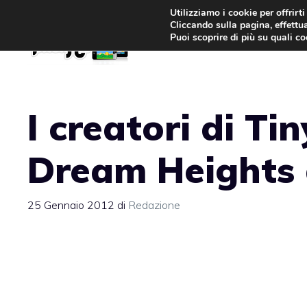
Vai
Utilizziamo i cookie per offrirt
Cliccando sulla pagina, effettua
al
Puoi scoprire di più su quali c
contenuto
I creatori di Ti
Dream Heights 
25 Gennaio 2012
di
Redazione