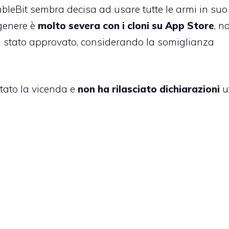
bleBit
sembra decisa ad usare tutte le armi in suo
 genere è
molto severa con i cloni su App Store
, n
a stato approvato, considerando la somiglianza
tato la vicenda e
non ha rilasciato dichiarazioni
uf