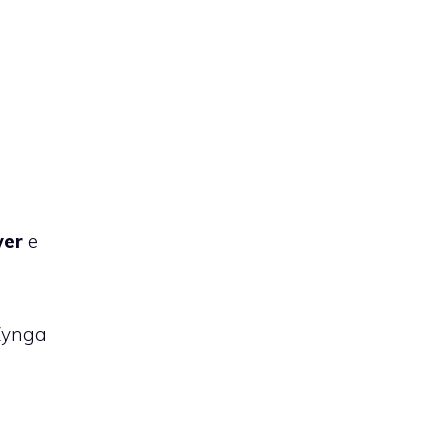
wer
e
Zynga