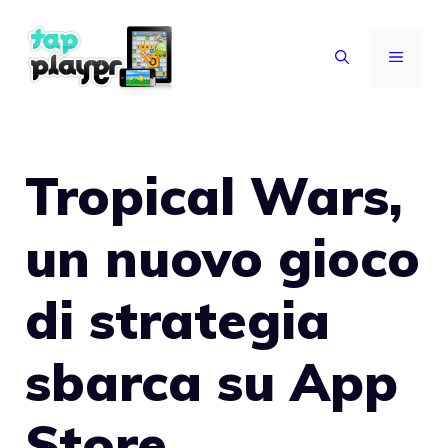
Vai
al
MENU
contenuto
Tropical Wars,
un nuovo gioco
di strategia
sbarca su App
Store