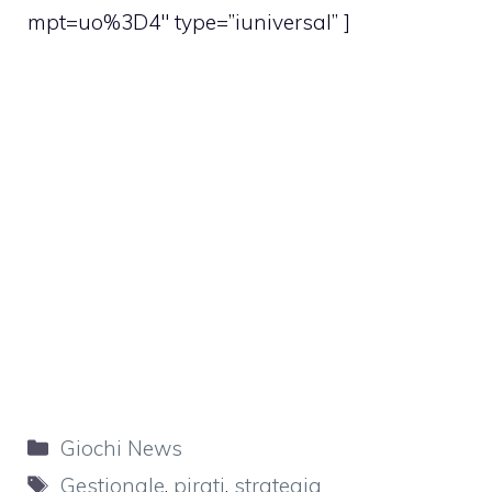
mpt=uo%3D4″ type=”iuniversal” ]
Categorie
Giochi News
Tag
Gestionale
,
pirati
,
strategia