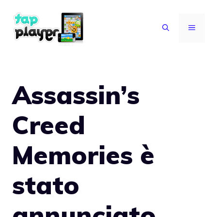
Vai
al
MENU
contenuto
Assassin’s
Creed
Memories è
stato
annunciato