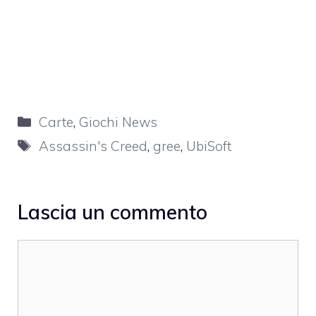
Categorie
Carte
,
Giochi News
Tag
Assassin's Creed
,
gree
,
UbiSoft
Lascia un commento
Commento