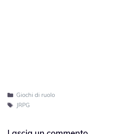
Categorie
Giochi di ruolo
Tag
JRPG
Lascia un commento