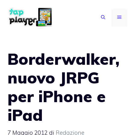
Vai
al
MENU
contenuto
Borderwalker,
nuovo JRPG
per iPhone e
iPad
7 Maggio 2012
di
Redazione