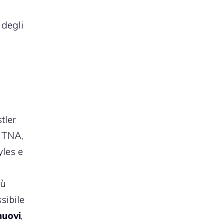
degli
tler
 TNA,
yles e
iù
sibile
nuovi
,