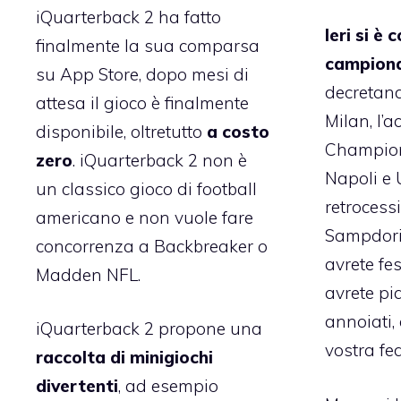
iQuarterback 2
ha fatto
Ieri si è 
finalmente la sua comparsa
campiona
su App Store, dopo mesi di
decretand
attesa il gioco è finalmente
Milan, l’a
disponibile, oltretutto
a costo
Champion’
zero
. iQuarterback 2 non è
Napoli e 
un classico gioco di football
retrocessi
americano e non vuole fare
Sampdoria
concorrenza a Backbreaker o
avrete fes
Madden NFL.
avrete pia
annoiati,
iQuarterback 2 propone una
vostra fed
raccolta di minigiochi
divertenti
, ad esempio