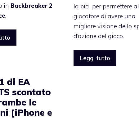
o in
Backbreaker 2
la bici, per permettere a
ce
.
giocatore di avere una
migliore visione dello s
d’azione del gioco.
utto
Leggi tutto
1 di EA
S scontato
trambe le
ni [iPhone e