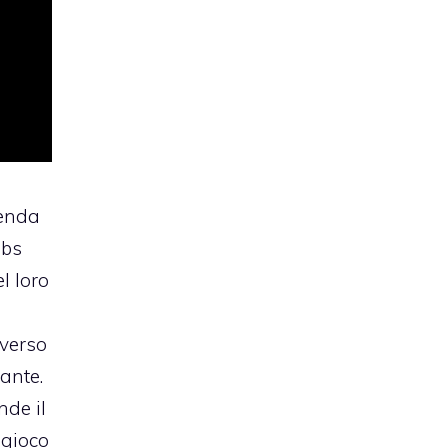
ienda
abs
el loro
verso
sante
.
nde il
 gioco