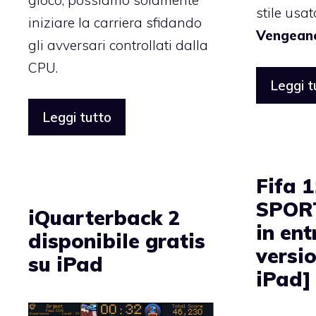
stile usat
iniziare la carriera sfidando
Vengean
gli avversari controllati dalla
CPU.
Leggi t
Leggi tutto
Fifa 1
SPORT
iQuarterback 2
in en
disponibile gratis
versio
su iPad
iPad]