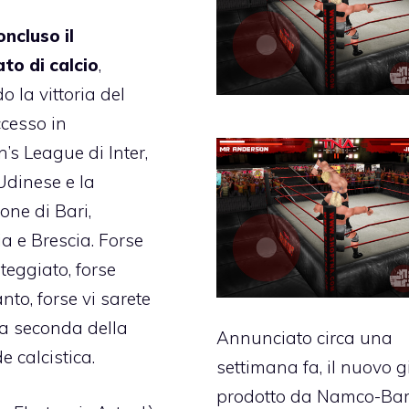
concluso il
to di calcio
,
o la vittoria del
ccesso in
s League di Inter,
Udinese e la
one di Bari,
 e Brescia. Forse
teggiato, forse
nto, forse vi sarete
 a seconda della
Annunciato circa una
e calcistica.
settimana fa, il nuovo g
prodotto da
Namco-Ba