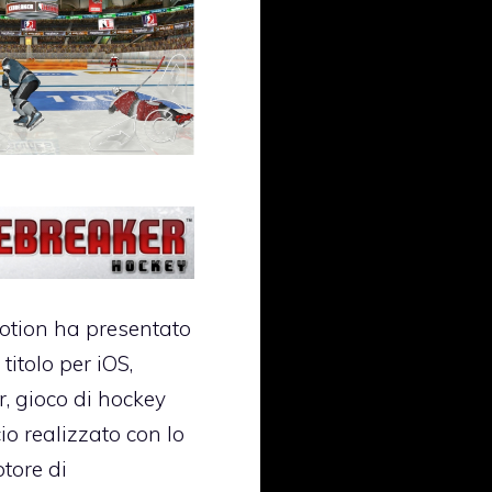
otion ha presentato
titolo per iOS,
r
, gioco di hockey
io realizzato con lo
tore di