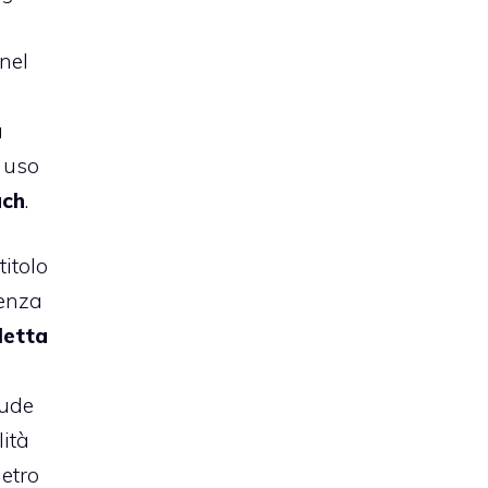
 nel
a
e uso
uch
.
itolo
renza
cletta
lude
lità
etro