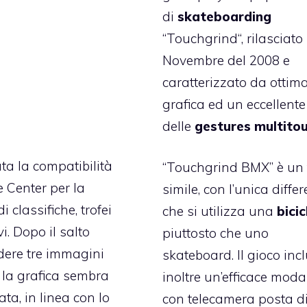
di
skateboarding
“
Touchgrind
“, rilasciato
Novembre del 2008 e
caratterizzato da ottim
grafica ed un eccellent
delle
gestures multito
a la compatibilità
“Touchgrind BMX” è un t
 Center
per la
simile, con l’unica diffe
i classifiche, trofei
che si utilizza una
bici
vi. Dopo il salto
piuttosto che uno
dere tre immagini
skateboard. Il gioco inc
, la grafica sembra
inoltre un’efficace moda
ta, in linea con lo
con telecamera posta di