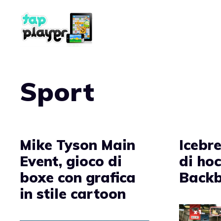
Vai
al
contenuto
Sport
Mike Tyson Main
Icebre
Event, gioco di
di hoc
boxe con grafica
Backb
in stile cartoon