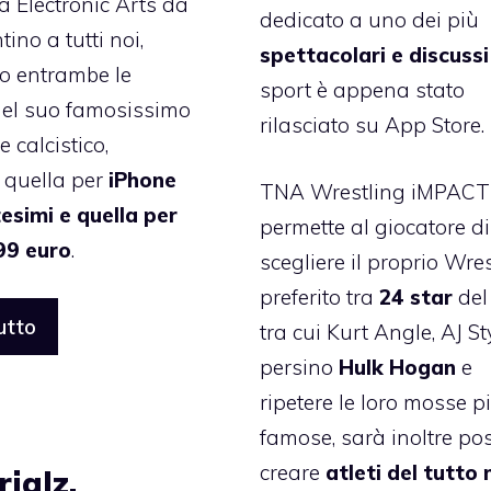
a Electronic Arts dà
dedicato a uno dei più
ino a tutti noi,
spettacolari e discussi
o entrambe le
sport è appena stato
del suo famosissimo
rilasciato su App Store.
 calcistico,
 quella per
iPhone
TNA Wrestling iMPACT
esimi e quella per
permette al giocatore di
99 euro
.
scegliere il proprio Wres
preferito tra
24 star
del
utto
tra cui Kurt Angle, AJ St
persino
Hulk Hogan
e
ripetere le loro mosse p
famose, sarà inoltre pos
creare
atleti del tutto 
ialz,