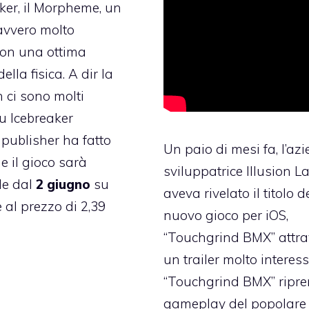
er, il Morpheme, un
avvero molto
con una ottima
ella fisica. A dir la
n ci sono molti
su Icebreaker
 publisher ha fatto
Un paio di mesi fa, l’az
e il gioco sarà
sviluppatrice Illusion L
le dal
2 giugno
su
aveva rivelato il titolo d
 al prezzo di 2,39
nuovo gioco per iOS,
“Touchgrind BMX” attra
un
trailer molto interes
“Touchgrind BMX” ripre
gameplay del popolare