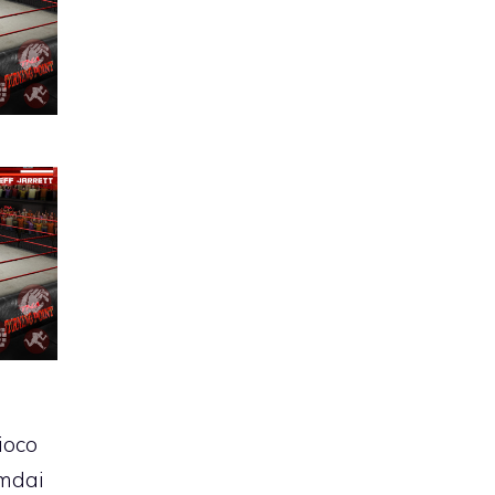
ioco
mdai