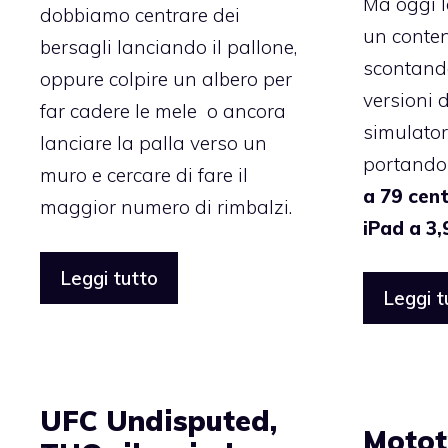
Ma oggi l
dobbiamo centrare dei
un content
bersagli lanciando il pallone,
scontand
oppure colpire un albero per
versioni 
far cadere le mele o ancora
simulatore
lanciare la palla verso un
portando
muro e cercare di fare il
a 79 cent
maggior numero di rimbalzi.
iPad a 3,
Leggi tutto
Leggi t
UFC Undisputed,
Mototr