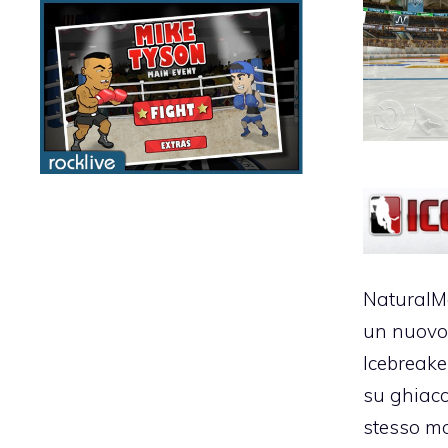
NaturalM
un nuovo 
Icebreake
su ghiacc
stesso mo