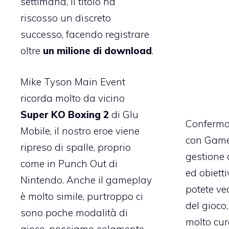
settimana, il titolo ha
riscosso un discreto
successo, facendo registrare
oltre
un milione di download
.
Mike Tyson Main Event
ricorda molto da vicino
Super KO Boxing 2
di Glu
Confermat
Mobile, il nostro eroe viene
con
Game
ripreso di spalle, proprio
gestione d
come in Punch Out di
ed obietti
Nintendo. Anche il gameplay
potete ve
è molto simile, purtroppo ci
del gioco
sono poche modalità di
molto cura
gioco, possiamo solamente