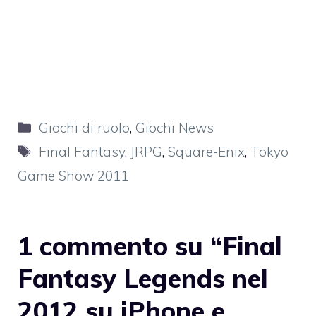
Categorie
Giochi di ruolo
,
Giochi News
Tag
Final Fantasy
,
JRPG
,
Square-Enix
,
Tokyo
Game Show 2011
1 commento su “Final
Fantasy Legends nel
2012 su iPhone e