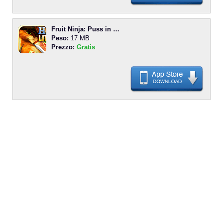
Fruit Ninja: Puss in …
Peso:
17 MB
Prezzo:
Gratis