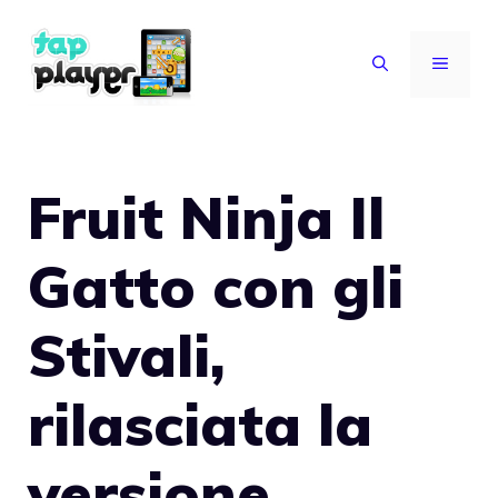
Vai
al
MENU
contenuto
Fruit Ninja Il
Gatto con gli
Stivali,
rilasciata la
versione