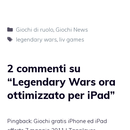
Categorie
Giochi di ruolo
,
Giochi News
Tag
legendary wars
,
liv games
2 commenti su
“Legendary Wars ora
ottimizzato per iPad”
Pingback:
Giochi gratis iPhone ed iPad