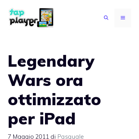
Vai
al
MENU
contenuto
Legendary
Wars ora
ottimizzato
per iPad
7 Maggio 2011
di
Pasquale