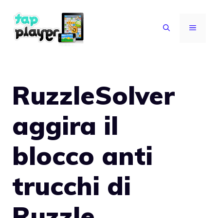
Vai
al
MENU
contenuto
RuzzleSolver
aggira il
blocco anti
trucchi di
Ruzzle