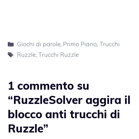
Categorie
Giochi di parole
,
Primo Piano
,
Trucchi
Tag
Ruzzle
,
Trucchi Ruzzle
1 commento su
“RuzzleSolver aggira il
blocco anti trucchi di
Ruzzle”