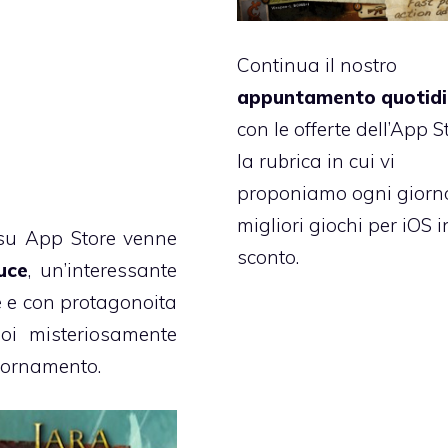
Continua il nostro
appuntamento quotid
con le offerte dell’App S
la rubrica in cui vi
proponiamo ogni giorno
migliori giochi per iOS i
 su App Store venne
sconto.
uce
, un’interessante
e e con protagonoita
oi misteriosamente
giornamento.