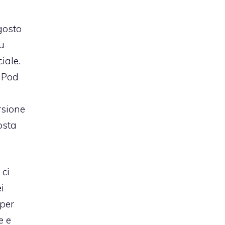
agosto
su
iale.
/iPod
9
rsione
osta
 ci
i
 per
e e