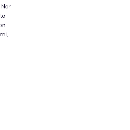
. Non
sta
non
rni,