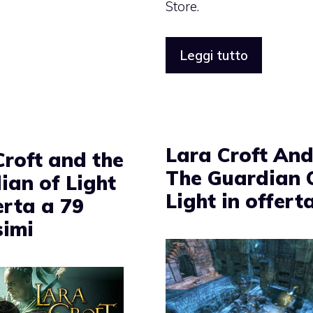
Store.
Leggi tutto
Lara Croft An
Croft and the
The Guardian 
ian of Light
Light in offert
erta a 79
simi