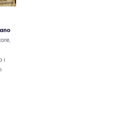
iano
tore,
 i
n