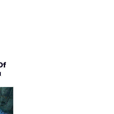
d
Of
a