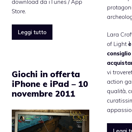
download da iTunes / App
protagon
Store.
archeolo
Leggi tutto
Lara Crof
of Light
è
consigli
acquista
vi trovere
Giochi in offerta
action ga
iPhone e iPad – 10
qualità, 
novembre 2011
curatiss
appassio
Leggi t