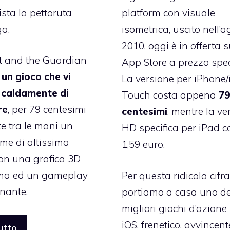
ista la
pettoruta
platform con visuale
ga
.
isometrica, uscito nell’
2010, oggi è in offerta 
t and the Guardian
App Store a prezzo spec
 un gioco che vi
La versione per iPhone
o caldamente di
Touch costa appena
7
re
, per
79 centesimi
centesimi
, mentre la ve
te tra le mani un
HD specifica per iPad c
me di altissima
1,59 euro.
con una grafica 3D
ima ed un gameplay
Per questa ridicola cifra
nante.
portiamo a casa uno de
migliori giochi d’azione
iOS, frenetico, avvincent
utto