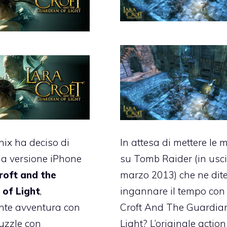
ix ha deciso di
In attesa di mettere le 
la versione iPhone
su Tomb Raider (
in usci
roft and the
marzo 2013
) che ne dit
 of Light
,
ingannare il tempo co
nte avventura con
Croft And The Guardia
uzzle con
Light?
L’originale action