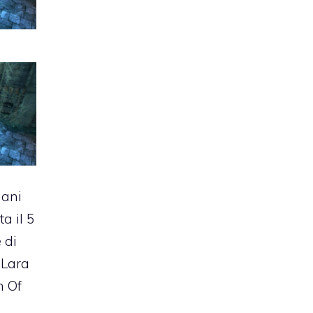
mani
ta il 5
e di
n
Lara
n Of