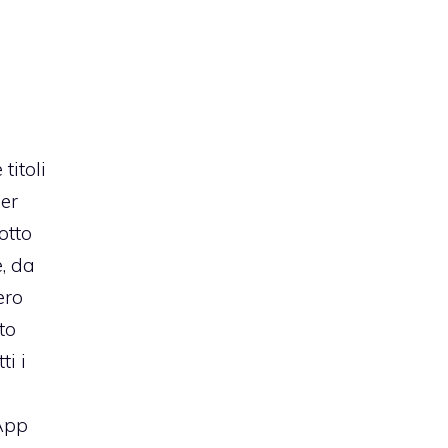
titoli
per
otto
, da
ero
to
ti i
App