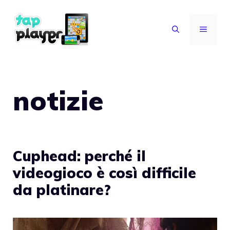
Vai
al
MENU
contenuto
notizie
Cuphead: perché il
videogioco è così difficile
da platinare?