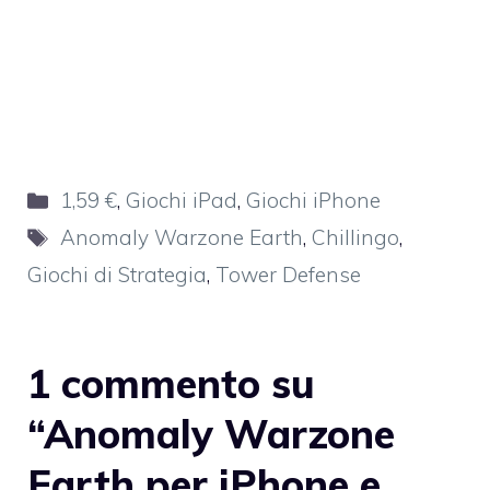
Categorie
1,59 €
,
Giochi iPad
,
Giochi iPhone
Tag
Anomaly Warzone Earth
,
Chillingo
,
Giochi di Strategia
,
Tower Defense
1 commento su
“Anomaly Warzone
Earth per iPhone e