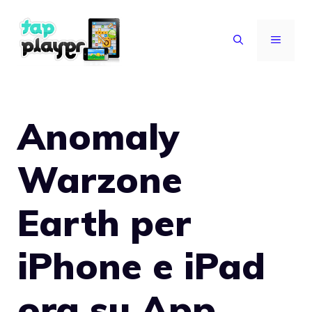
Vai
al
MENU
contenuto
Anomaly
Warzone
Earth per
iPhone e iPad
ora su App