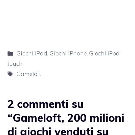
Categorie
Giochi iPad
,
Giochi iPhone
,
Giochi iPod
touch
Tag
Gameloft
2 commenti su
“Gameloft, 200 milioni
di giochi venduti su