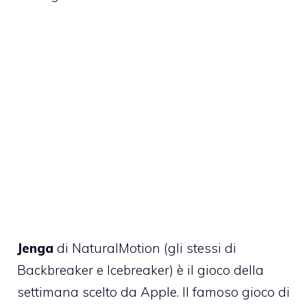
Jenga
di NaturalMotion (gli stessi di
Backbreaker e Icebreaker) è il
gioco della
settimana
scelto da Apple. Il famoso gioco di