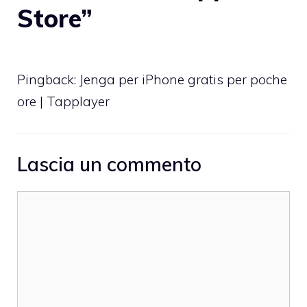
Store”
Pingback:
Jenga per iPhone gratis per poche
ore | Tapplayer
Lascia un commento
Commento