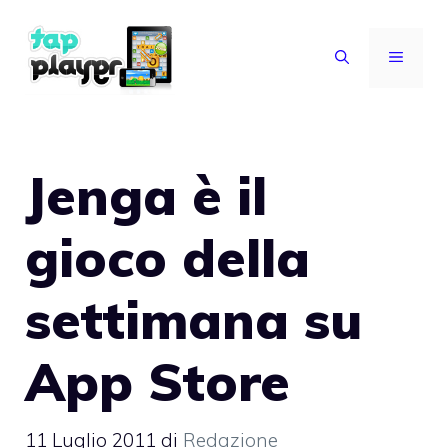
Vai
al
MENU
contenuto
Jenga è il
gioco della
settimana su
App Store
11 Luglio 2011
di
Redazione