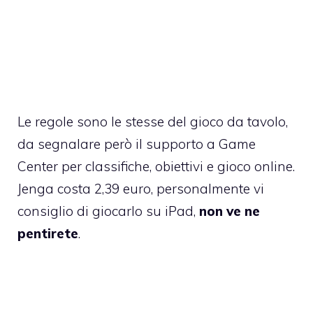
Le regole sono le stesse del gioco da tavolo,
da segnalare però il
supporto a Game
Center
per classifiche, obiettivi e gioco online.
Jenga costa 2,39 euro
, personalmente vi
consiglio di giocarlo su iPad,
non ve ne
pentirete
.