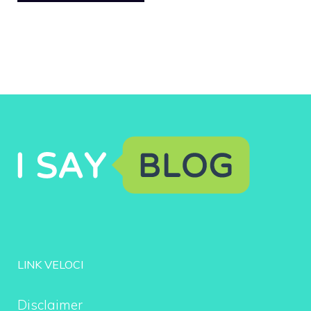
LINK VELOCI
Disclaimer