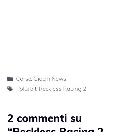
Categorie
Corse
,
Giochi News
Tag
Polarbit
,
Reckless Racing 2
2 commenti su
“Reckless Racing 2,