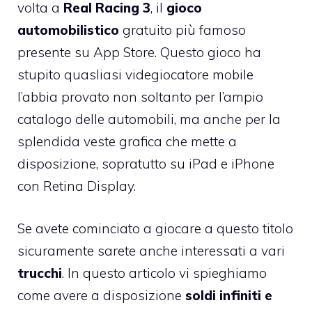
volta a
Real Racing 3
, il
gioco
automobilistico
gratuito più famoso
presente su App Store. Questo gioco ha
stupito quasliasi videgiocatore mobile
l’abbia provato non soltanto per l’ampio
catalogo delle automobili, ma anche per la
splendida veste grafica che mette a
disposizione, sopratutto su iPad e iPhone
con Retina Display.
Se avete cominciato a giocare a questo titolo
sicuramente sarete anche interessati a vari
trucchi
. In questo articolo vi spieghiamo
come avere a disposizione
soldi infiniti e