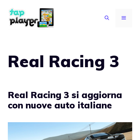
Vai
al
MENU
contenuto
Real Racing 3
Real Racing 3 si aggiorna
con nuove auto italiane