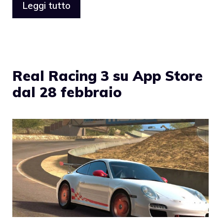
Leggi tutto
Real Racing 3 su App Store
dal 28 febbraio