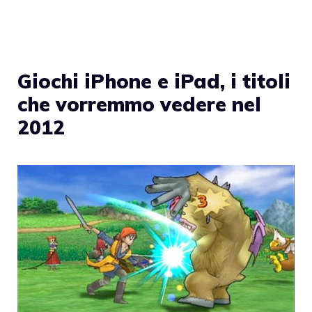
Giochi iPhone e iPad, i titoli
che vorremmo vedere nel
2012