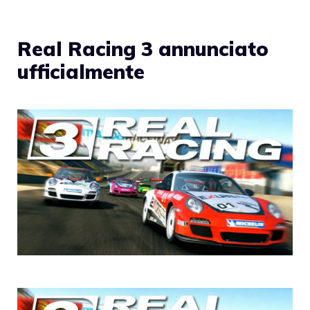
Real Racing 3 annunciato
ufficialmente