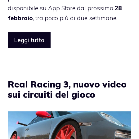
disponibile su App Store dal prossimo
28
febbraio
, tra poco più di due settimane.
Leggi tutto
Real Racing 3, nuovo video
sui circuiti del gioco