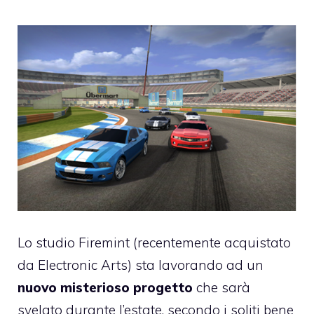
Lo studio Firemint (
recentemente acquistato
da Electronic Arts
) sta lavorando ad un
nuovo misterioso progetto
che sarà
svelato durante l’estate, secondo i soliti bene