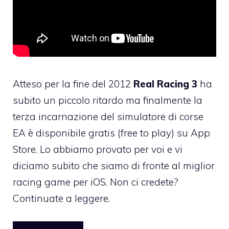
Atteso per la fine del 2012
Real Racing 3
ha
subito un piccolo ritardo ma finalmente la
terza incarnazione del simulatore di corse
EA
è disponibile gratis (free to play) su App
Store
. Lo abbiamo provato per voi e vi
diciamo subito che siamo di fronte al miglior
racing game per iOS. Non ci credete?
Continuate a leggere.