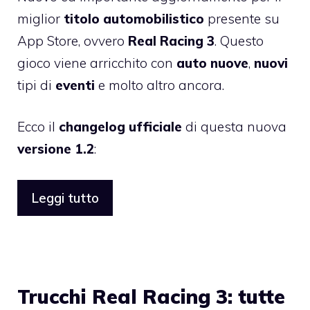
miglior
titolo
automobilistico
presente su
App Store, ovvero
Real Racing 3
. Questo
gioco viene arricchito con
auto
nuove
,
nuovi
tipi di
eventi
e molto altro ancora.
Ecco il
changelog
ufficiale
di questa nuova
versione 1.2
:
Leggi tutto
Trucchi Real Racing 3: tutte