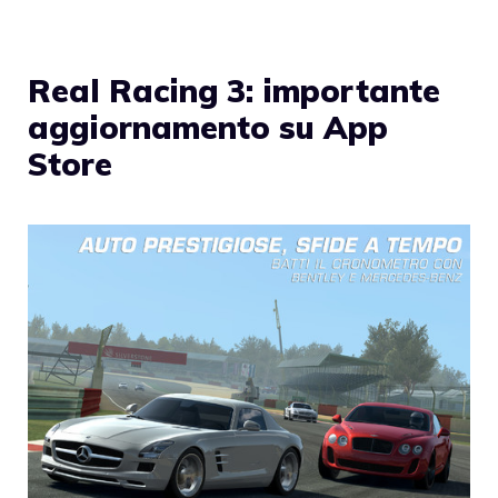
Real Racing 3: importante
aggiornamento su App
Store