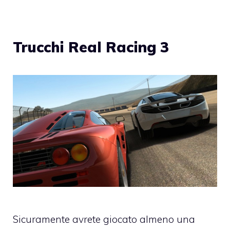
Trucchi Real Racing 3
Sicuramente avrete giocato almeno una