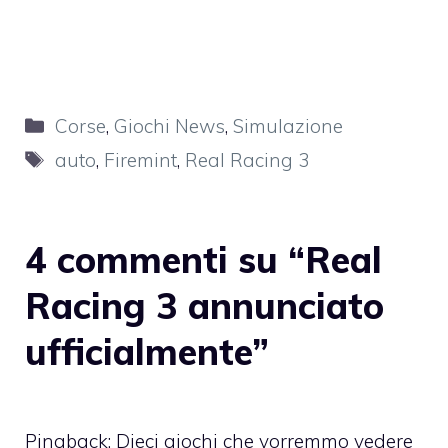
Categorie
Corse
,
Giochi News
,
Simulazione
Tag
auto
,
Firemint
,
Real Racing 3
4 commenti su “Real
Racing 3 annunciato
ufficialmente”
Pingback:
Dieci giochi che vorremmo vedere