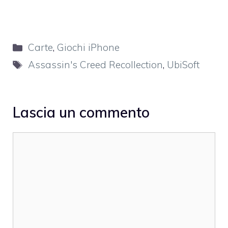
Categorie
Carte
,
Giochi iPhone
Tag
Assassin's Creed Recollection
,
UbiSoft
Lascia un commento
Commento