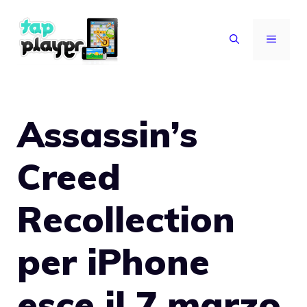
Vai
al
MENU
contenuto
Assassin’s
Creed
Recollection
per iPhone
esce il 7 marzo