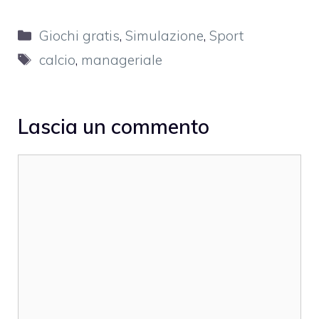
Categorie
Giochi gratis
,
Simulazione
,
Sport
Tag
calcio
,
manageriale
Lascia un commento
Commento