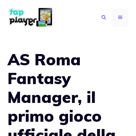
Vai
al
MENU
contenuto
AS Roma
Fantasy
Manager, il
primo gioco
ufficiale della