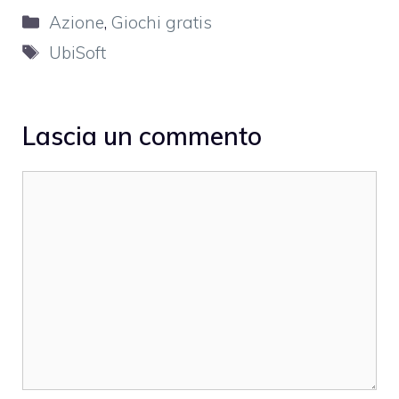
Categorie
Azione
,
Giochi gratis
Tag
UbiSoft
Lascia un commento
Commento