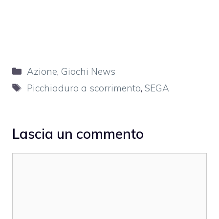
Categorie
Azione
,
Giochi News
Tag
Picchiaduro a scorrimento
,
SEGA
Lascia un commento
Commento