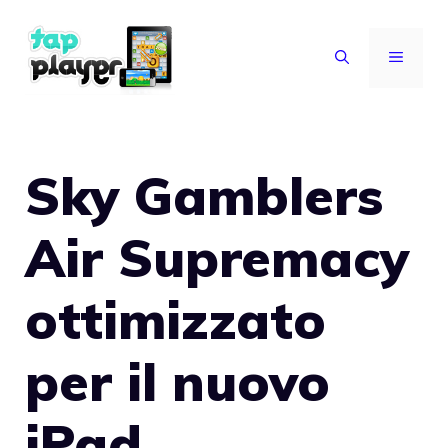
Vai
al
MENU
contenuto
Sky Gamblers
Air Supremacy
ottimizzato
per il nuovo
iPad