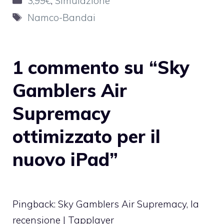
3,99€
,
Simulazione
Tag
Namco-Bandai
1 commento su “Sky
Gamblers Air
Supremacy
ottimizzato per il
nuovo iPad”
Pingback:
Sky Gamblers Air Supremacy, la
recensione | Tapplayer