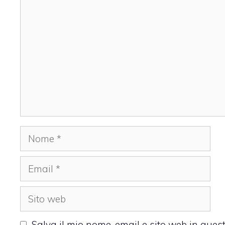
Commento
Nome
Email
Sito
web
Salva il mio nome, email e sito web in que