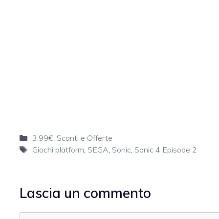
Categorie
3,99€
,
Sconti e Offerte
Tag
Giochi platform
,
SEGA
,
Sonic
,
Sonic 4 Episode 2
Lascia un commento