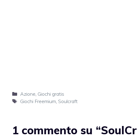
Categorie
Azione
,
Giochi gratis
Tag
Giochi Freemium
,
Soulcraft
1 commento su “SoulCra