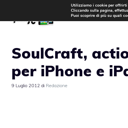
Vai
Utilizziamo i cookie per offrirt
Cliccando sulla pagina, effettua
al
Puoi scoprire di più su quali c
contenuto
SoulCraft, acti
per iPhone e iP
9 Luglio 2012
di
Redazione