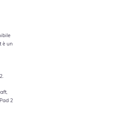
ibile
t è un
2.
aft,
iPad 2