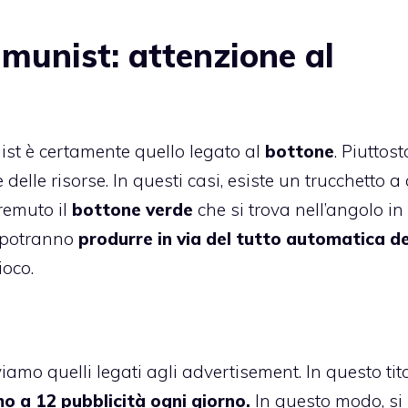
unist: attenzione al
st è certamente quello legato al
bottone
. Piuttost
elle risorse. In questi casi, esiste un trucchetto a 
remuto il
bottone verde
che si trova nell’angolo in
i potranno
produrre in via del tutto automatica de
ioco.
amo quelli legati agli advertisement. In questo tito
o a 12 pubblicità ogni giorno.
In questo modo, si