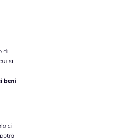
o di
cui si
i beni
lo ci
 potrà