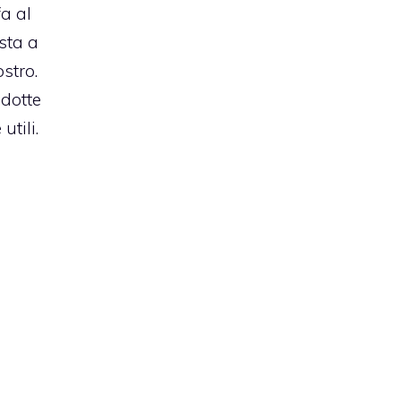
a al
sta a
stro.
idotte
tili.