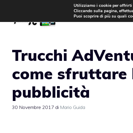
Vai
Utilizziamo i cookie per offrirt
Cliccando sulla pagina, effettua
al
Puoi scoprire di più su quali c
contenuto
Trucchi AdVent
come sfruttare 
pubblicità
30 Novembre 2017
di
Mario Guida