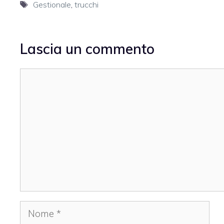
Tag
Gestionale
,
trucchi
Lascia un commento
Commento
Nome