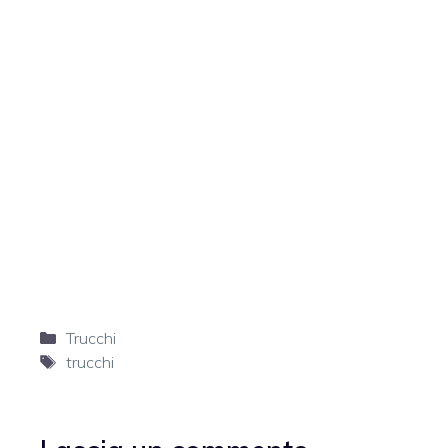
Categorie
Trucchi
Tag
trucchi