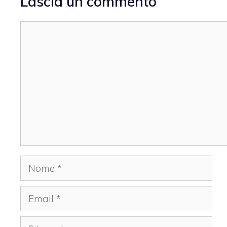
Lascia un commento
Commento
Nome
Email
Sito