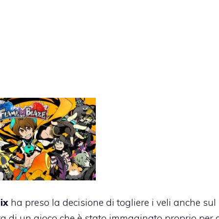
ix
ha preso la decisione di togliere i veli anche sul
atta di un gioco che è stato immaginato proprio per 