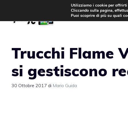
Vai
Utilizziamo i cookie per offrirt
Cliccando sulla pagina, effettua
al
Puoi scoprire di più su quali c
contenuto
Trucchi Flame 
si gestiscono r
30 Ottobre 2017
di
Mario Guida