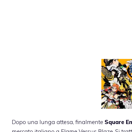
Dopo una lunga attesa, finalmente
Square En
mercato italiano a
Flame Versus Blaz
e. Si tr