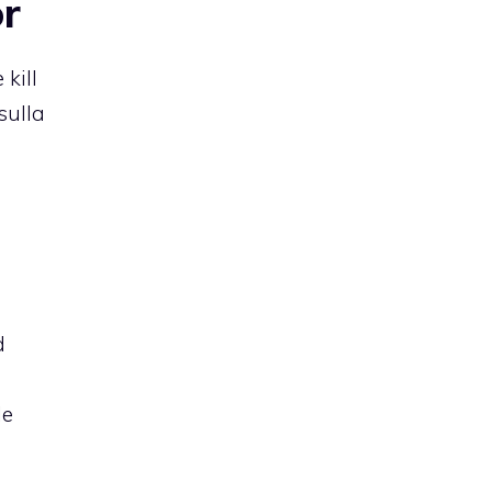
or
 kill
sulla
d
le