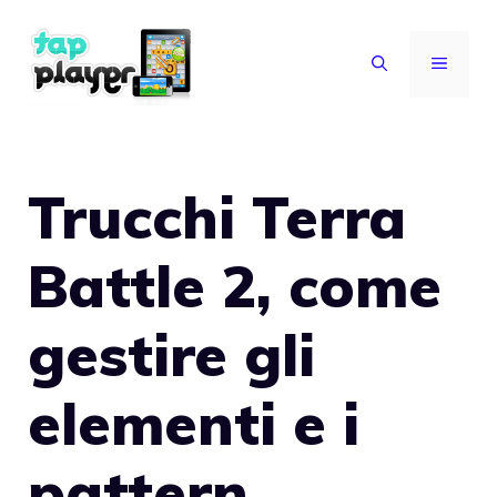
Vai
al
MENU
contenuto
Trucchi Terra
Battle 2, come
gestire gli
elementi e i
pattern