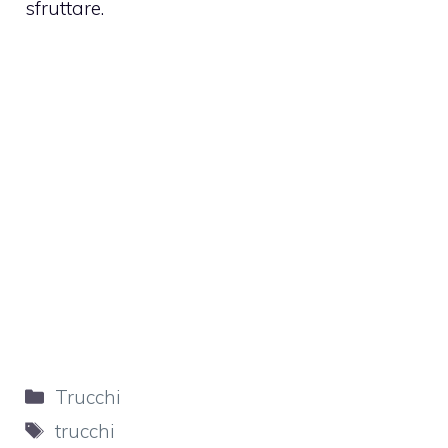
sfruttare.
Categorie
Trucchi
Tag
trucchi