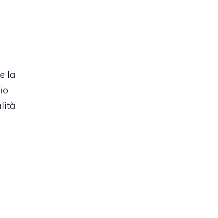
e la
io
lità