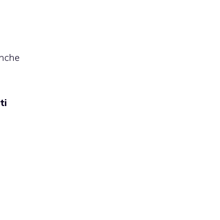
anche
ti