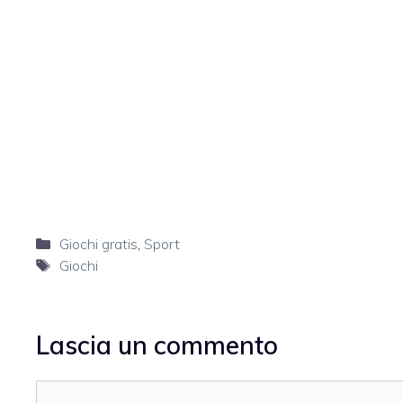
Categorie
Giochi gratis
,
Sport
Tag
Giochi
Lascia un commento
Commento